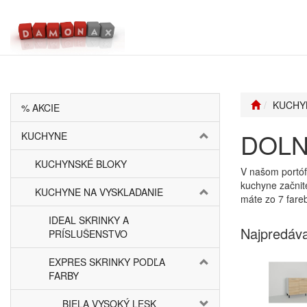
KUCHY
% AKCIE
DOLN
KUCHYNE
KUCHYNSKÉ BLOKY
V našom portófl
kuchyne začnit
KUCHYNE NA VYSKLADANIE
máte zo 7 fare
IDEAL SKRINKY A
Najpredáva
PRÍSLUŠENSTVO
EXPRES SKRINKY PODĽA
FARBY
BIELA VYSOKÝ LESK