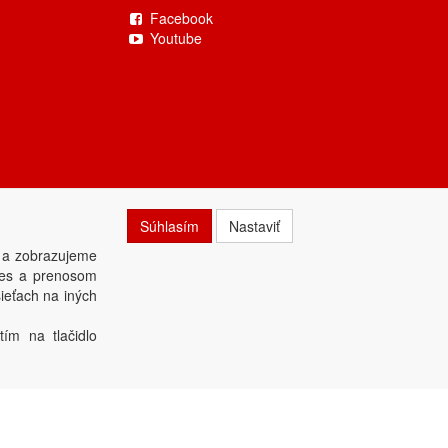
Facebook
Youtube
Súhlasím
Nastaviť
 a zobrazujeme
kies a prenosom
ieťach na iných
tím na tlačidlo