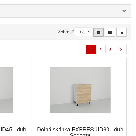
Zobraziť
1
2
3
UD45 - dub
Dolná skrinka EXPRES UD60 - dub
Sonoma