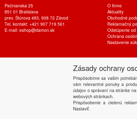
Pečnianska 25
O firme
851 01 Bratislava
Aktuality
prev. Štúrova 483, 908 72 Závod
Obchodné pod
Tel. kontakt: +421 907 719 561
Reklamačný po
E-mail:
eshop@damon.sk
Odstúpenie od
Ochrana osobn
Nastavenie sú
Zásady ochrany os
Prispôsobíme sa vašim potrebá
vám relevantné ponuky a produk
údajov o správaní na stránke na
webových stránkach.
Prispôsobenie a cielenú reklam
Nastaviť.