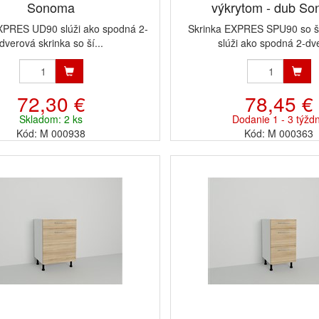
Sonoma
výkrytom - dub S
XPRES UD90 slúži ako spodná 2-
Skrinka EXPRES SPU90 so š
dverová skrinka so ší...
slúži ako spodná 2-dve
72,30 €
78,45 €
Skladom: 2 ks
Dodanie 1 - 3 týžd
Kód: M 000938
Kód: M 000363