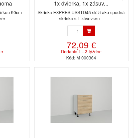
onoma
1x dvierka, 1x zásuv...
írkou 90cm
Skrinka EXPRES USSTD45 slúži ako spodná
ro...
skrinka s 1 zásuvkou...
72,09 €
ne
Dodanie 1 - 3 týždne
Kód: M 000364