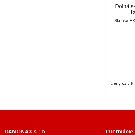
Dolná 
1x
Skrinka E
Ceny sú v €
DAMONAX s.r.o.
Informácie