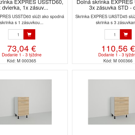
skrinka EXPRES USSTD60,
Dolná skrinka EXPRES
 dvierka, 1x zásuv...
3x zásuvka STD - d
XPRES USSTD60 slúži ako spodná
Skrinka EXPRES UASTD45 slúž
skrinka s 1 zásuvkou...
skrinka s 3 zásuvkam
73,04 €
110,56 €
Dodanie 1 - 3 týždne
Dodanie 1 - 3 týžd
Kód: M 000365
Kód: M 000366