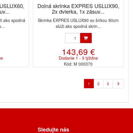
 USLUX60,
Dolná skrinka EXPRES USLUX90,
uv...
2x dvierka, 1x zásuv...
i ako spodná
Skrinka EXPRES USLUX90 so šírkou 90cm
...
slúži ako spodná skrin...
143,69 €
ne
Dodanie 1 - 3 týždne
Kód: M 000370
1
2
3
Sledujte nás