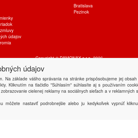
Bratislava
Pezinok
mienky
riadok
 zmluvy
ých údajov
kromia
Copyright © DAMONAX s.r.o.
2026
Powered by
ABRA
obných údajov
m. Na základe vášho správania na stránke prispôsobujeme jej obsah
ty. Kliknutím na tlačidlo "Súhlasím" súhlasíte aj s používaním coo
 zobrazovanie cielenej reklamy na sociálnych sieťach a v reklamných s
u môžete nastaviť podrobnejšie alebo ju kedykoľvek vypnúť kliknu