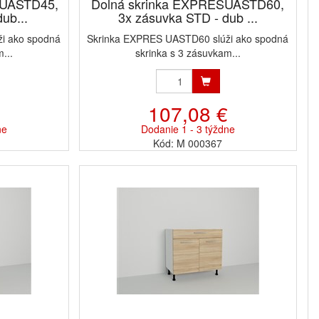
 UASTD45,
Dolná skrinka EXPRESUASTD60,
ub...
3x zásuvka STD - dub ...
i ako spodná
Skrinka EXPRES UASTD60 slúži ako spodná
...
skrinka s 3 zásuvkam...
107,08 €
ne
Dodanie 1 - 3 týždne
Kód: M 000367