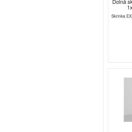
Dolná 
1x
Skrinka E