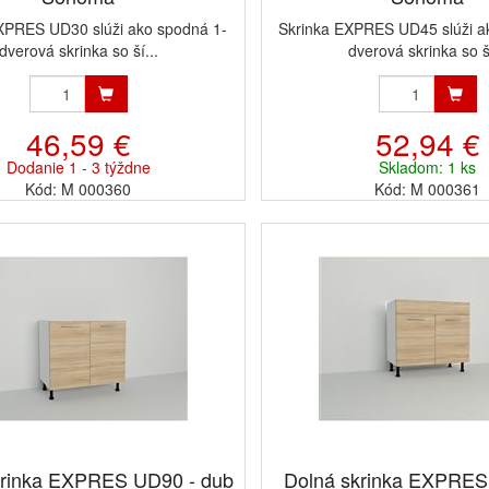
XPRES UD30 slúži ako spodná 1-
Skrinka EXPRES UD45 slúži a
dverová skrinka so ší...
dverová skrinka so ší
46,59 €
52,94 €
Dodanie 1 - 3 týždne
Skladom: 1 ks
Kód: M 000360
Kód: M 000361
krinka EXPRES UD90 - dub
Dolná skrinka EXPRE