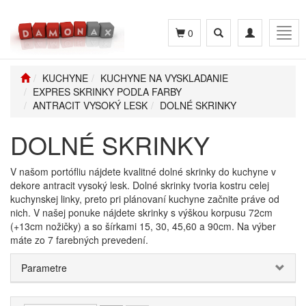
Toggle
Toggle
Togg
0
search
navigation
navig
KUCHYNE
KUCHYNE NA VYSKLADANIE
EXPRES SKRINKY PODĽA FARBY
ANTRACIT VYSOKÝ LESK
DOLNÉ SKRINKY
DOLNÉ SKRINKY
V našom portófliu nájdete kvalitné dolné skrinky do kuchyne v
dekore antracit vysoký lesk. Dolné skrinky tvoria kostru celej
kuchynskej linky, preto pri plánovaní kuchyne začnite práve od
nich. V našej ponuke nájdete skrinky s výškou korpusu 72cm
(+13cm nožičky) a so šírkami 15, 30, 45,60 a 90cm. Na výber
máte zo 7 farebných prevedení.
Parametre