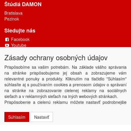
Štúdiá DAMON
Bratislava
Pezinok
Sledujte nás
Facebook
Youtube
Zásady ochrany osobných údajov
Copyright © DAMONAX s.r.o.
2026
Powered by
ABRA
Prispôsobíme sa vašim potrebám. Na základe vášho správania
na stránke prispôsobujeme jej obsah a zobrazujeme vám
relevantné ponuky a produkty. Kliknutím na tlačidlo "Súhlasím"
súhlasíte aj s používaním cookies a prenosom údajov o správaní
na stránke na zobrazovanie cielenej reklamy na sociálnych
sieťach a v reklamných sieťach na iných webových stránkach.
Prispôsobenie a cielenú reklamu môžete nastaviť podrobnejšie
alebo ju kedykoľvek vypnúť kliknutím na tlačidlo Nastaviť.
Súhlasím
Nastaviť