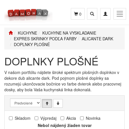
Toggle
Toggle
Togg
0
search
navigation
navig
KUCHYNE
KUCHYNE NA VYSKLADANIE
EXPRES SKRINKY PODĽA FARBY
ALICANTE DARK
DOPLNKY PLOŠNÉ
DOPLNKY PLOŠNÉ
V našom portfóliu nájdete široké spektrum plošných doplnkov v
dekore dub alicante dark. Pod pojmom plošné doplnky sa
rozumejú ukončovacie bočnice vo farbe dvierok alebo pracovnej
dosky, aby bola Vaša kuchynská linka dokonalá.
Skladom
Výpredaj
Akcia
Novinka
Nebol nájdený žiaden tovar