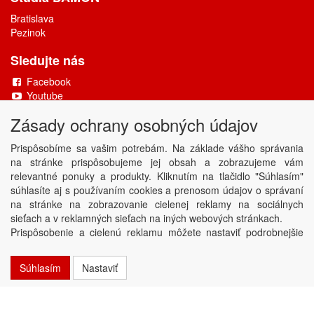
Bratislava
Pezinok
Sledujte nás
Facebook
Youtube
Zásady ochrany osobných údajov
Copyright © DAMONAX s.r.o.
2026
Powered by
ABRA
Prispôsobíme sa vašim potrebám. Na základe vášho správania
na stránke prispôsobujeme jej obsah a zobrazujeme vám
relevantné ponuky a produkty. Kliknutím na tlačidlo "Súhlasím"
súhlasíte aj s používaním cookies a prenosom údajov o správaní
na stránke na zobrazovanie cielenej reklamy na sociálnych
sieťach a v reklamných sieťach na iných webových stránkach.
Prispôsobenie a cielenú reklamu môžete nastaviť podrobnejšie
alebo ju kedykoľvek vypnúť kliknutím na tlačidlo Nastaviť.
Súhlasím
Nastaviť